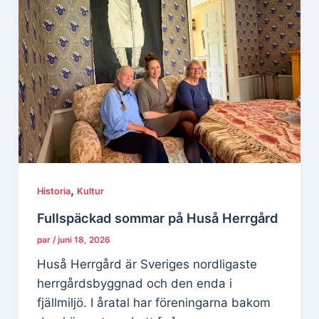
,
Historia
Kultur
Fullspäckad sommar på Huså Herrgård
par
/
juni 18, 2026
Huså Herrgård är Sveriges nordligaste
herrgårdsbyggnad och den enda i
fjällmiljö. I åratal har föreningarna bakom