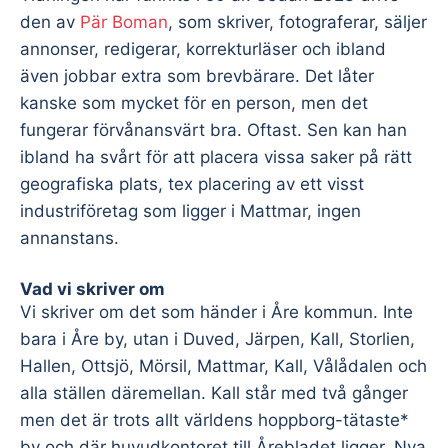
den av
Pär Boman
, som skriver, fotograferar, säljer
annonser, redigerar, korrekturläser och ibland
även jobbar extra som brevbärare. Det låter
kanske som mycket för en person, men det
fungerar förvånansvärt bra. Oftast. Sen kan han
ibland ha svårt för att placera vissa saker på rätt
geografiska plats, tex placering av ett visst
industriföretag som ligger i Mattmar, ingen
annanstans.
Vad vi skriver om
Vi skriver om det som händer i Åre kommun. Inte
bara i Åre by, utan i Duved, Järpen, Kall, Storlien,
Hallen, Ottsjö, Mörsil, Mattmar, Kall, Vålådalen och
alla ställen däremellan. Kall står med två gånger
men det är trots allt världens hoppborg-tätaste*
by och där huvudkontoret till Årebladet ligger. Nya