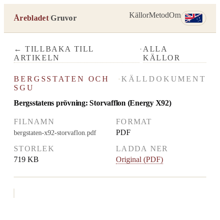
Källor
Metod
Om
Årebladet
/
Gruvor
← TILLBAKA TILL
·
ALLA
ARTIKELN
KÄLLOR
BERGSSTATEN OCH
·
KÄLLDOKUMENT
SGU
Bergsstatens prövning: Storvafflon (Energy X92)
FILNAMN
FORMAT
PDF
bergstaten-x92-storvaflon.pdf
STORLEK
LADDA NER
719 KB
Original (PDF)