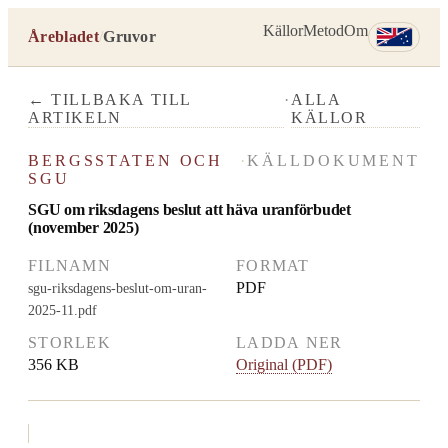
Källor
Metod
Om
Årebladet
/
Gruvor
← TILLBAKA TILL
·
ALLA
ARTIKELN
KÄLLOR
BERGSSTATEN OCH
·
KÄLLDOKUMENT
SGU
SGU om riksdagens beslut att häva uranförbudet
(november 2025)
FILNAMN
FORMAT
PDF
sgu-riksdagens-beslut-om-uran-
2025-11.pdf
STORLEK
LADDA NER
356 KB
Original (PDF)