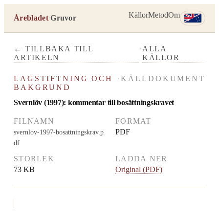
Källor
Metod
Om
Årebladet
/
Gruvor
← TILLBAKA TILL
·
ALLA
ARTIKELN
KÄLLOR
LAGSTIFTNING OCH
·
KÄLLDOKUMENT
BAKGRUND
Svernlöv (1997): kommentar till bosättningskravet
FILNAMN
FORMAT
PDF
svernlov-1997-bosattningskrav.p
df
STORLEK
LADDA NER
73 KB
Original (PDF)