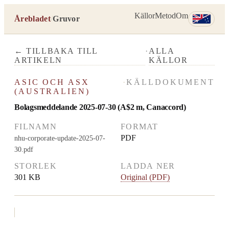
Källor
Metod
Om
Årebladet
/
Gruvor
← TILLBAKA TILL
·
ALLA
ARTIKELN
KÄLLOR
ASIC OCH ASX
·
KÄLLDOKUMENT
(AUSTRALIEN)
Bolagsmeddelande 2025-07-30 (A$2 m, Canaccord)
FILNAMN
FORMAT
PDF
nhu-corporate-update-2025-07-
30.pdf
STORLEK
LADDA NER
301 KB
Original (PDF)