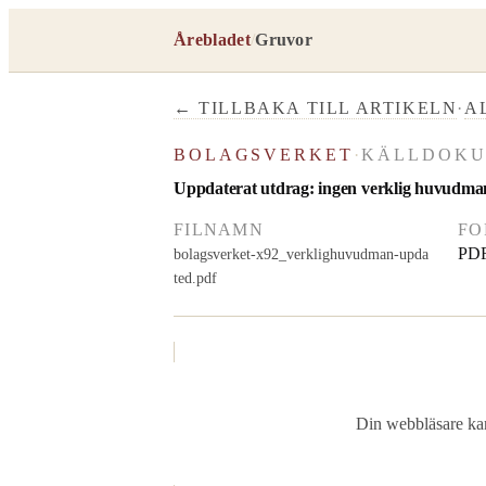
Årebladet
/
Gruvor
← TILLBAKA TILL ARTIKELN
·
A
BOLAGSVERKET
·
KÄLLDOK
Uppdaterat utdrag: ingen verklig huvudman
FILNAMN
FO
PD
bolagsverket-x92_verklighuvudman-upda
ted.pdf
Din webbläsare ka