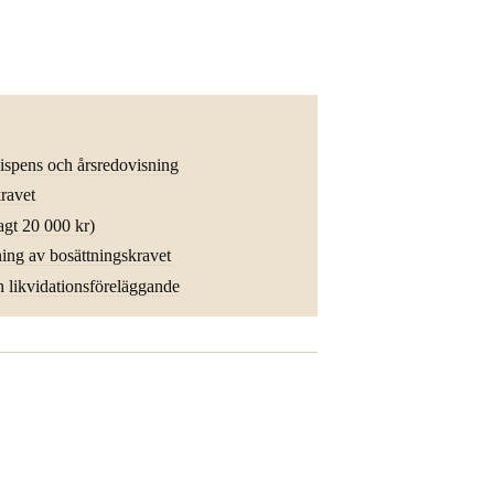
ispens och årsredovisning
kravet
agt 20 000 kr)
ing av bosättningskravet
h likvidationsföreläggande