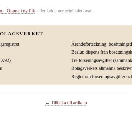
are.
Öppna i ny flik
eller ladda ner originalet ovan.
BOLAGSVERKET
sregistret
Ärendeförteckning: bosättningsd
Beslut: dispens från bosättnings
 X92)
Tre förseningsavgifter (sammanl
än
Bolagsverkets allmänna beskrivn
Regler om förseningsavgifter oc
← Tillbaka till artikeln