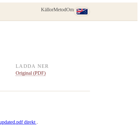
Källor
Metod
Om
LADDA NER
Original (PDF)
pdated.pdf direkt
.