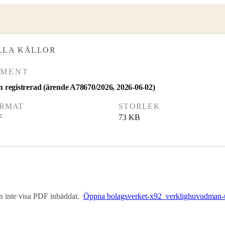
LLA KÄLLOR
UMENT
 registrerad (ärende A78670/2026, 2026-06-02)
RMAT
STORLEK
F
73 KB
n inte visa PDF inbäddat.
Öppna bolagsverket-x92_verklighuvudman-u