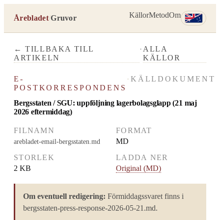
Källor
Metod
Om
Årebladet
/
Gruvor
← TILLBAKA TILL
·
ALLA
ARTIKELN
KÄLLOR
E-
·
KÄLLDOKUMENT
POSTKORRESPONDENS
Bergsstaten / SGU: uppföljning lagerbolagsglapp (21 maj
2026 eftermiddag)
FILNAMN
FORMAT
MD
arebladet-email-bergsstaten.md
STORLEK
LADDA NER
2 KB
Original (MD)
Om eventuell redigering:
Förmiddagssvaret finns i
bergsstaten-press-response-2026-05-21.md.