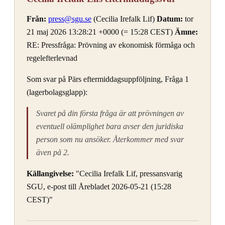
Från:
press@sgu.se
(Cecilia Irefalk Lif)
Datum:
tor
21 maj 2026 13:28:21 +0000 (= 15:28 CEST)
Ämne:
RE: Pressfråga: Prövning av ekonomisk förmåga och
regelefterlevnad
Som svar på Pärs eftermiddagsuppföljning, Fråga 1
(lagerbolagsglapp):
Svaret på din första fråga är att prövningen av
eventuell olämplighet bara avser den juridiska
person som nu ansöker. Återkommer med svar
även på 2.
Källangivelse:
"Cecilia Irefalk Lif, pressansvarig
SGU, e-post till Årebladet 2026-05-21 (15:28
CEST)"