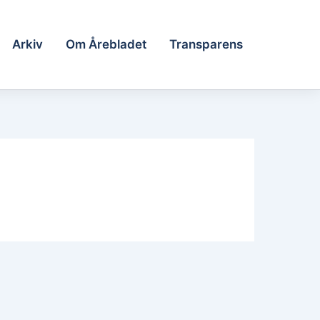
Arkiv
Om Årebladet
Transparens