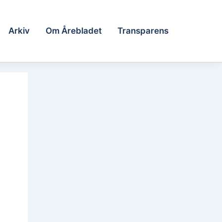
Arkiv
Om Årebladet
Transparens
om