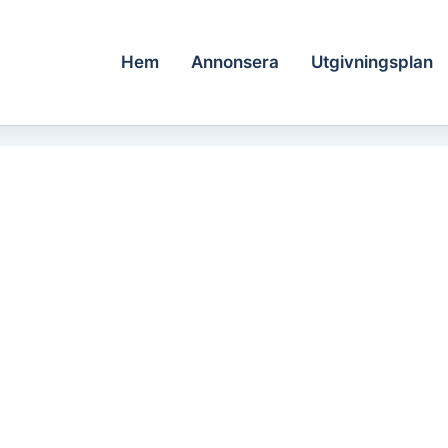
Hem
Annonsera
Utgivningsplan
070-360 25 25 • 
handolsbyalag@gmail.c