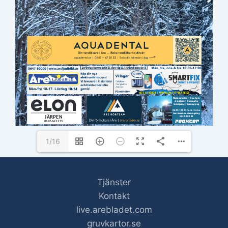
www.hemslojdenjh.se
ANNONSER: 
info@arebladet.se
 | 073-269 99 93
REDAKTION: 
info@arebladet.se
 | 073-269 99 93
1/16
Tjänster
Kontakt
live.arebladet.com
gruvkartor.se