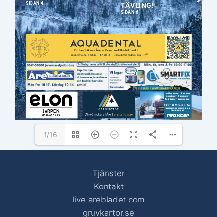
ANNONSER: 
info@arebladet.se
 | 073-269 99 93
REDAKTION: 
info@arebladet.se
 | 073-269 99 93
www.froagruva.se
1/16
Tjänster
Kontakt
live.arebladet.com
gruvkartor.se