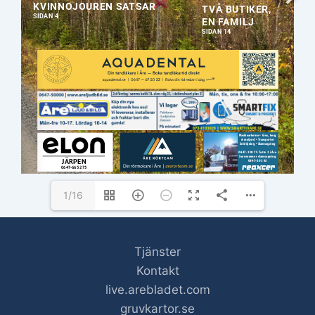
kommer även sändas digitalt, länken kommer du hitta på 
www.are.se
are.antikmaklare@telia.com
ANNONSER: 
info@arebladet.se
 | 073-269 99 93
REDAKTION: 
info@arebladet.se
 | 073-269 99 93
1/16
Tjänster
Kontakt
live.arebladet.com
gruvkartor.se