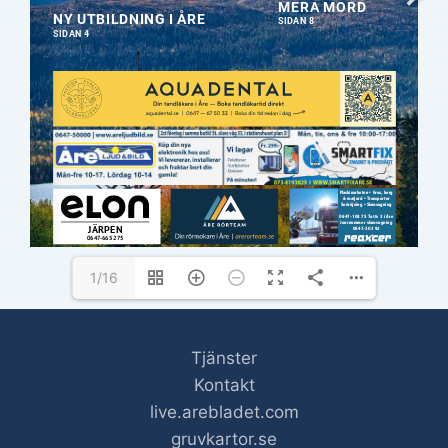
Ansök på: 
www.antagning.se
info@daustryckeri.se
ANNONSER: 
info@arebladet.se
 | 073-269 99 93
REDAKTION: 
info@arebladet.se
 | 073-269 99 93
are.se | 
kundtjanst@are.se
 | 0647-161 00
1/16
Tjänster
Kontakt
live.arebladet.com
gruvkartor.se