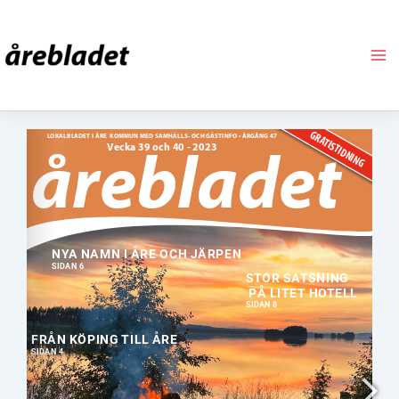
Hoppa
till
innehåll
are.se | 
kundtjanst@are.se
 | 0647-161 00