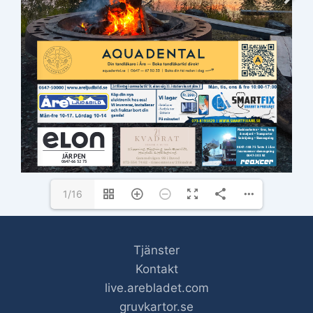
dagar, eller: maila 
halsosamtal@are.se
. 
ingela.danielsson@are.se
1/16
Tjänster
Kontakt
live.arebladet.com
gruvkartor.se