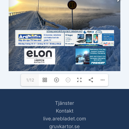
ANNONSER: 
info@arebldaet.se
 | 073-269 99 93
REDAKTION: 
info@arebladet.se
 | 073-269 99 93
1/12
Tjänster
Kontakt
live.arebladet.com
gruvkartor.se