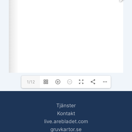
1/12
Tjänster
Kontakt
live.arebladet.com
gruvkartor.se