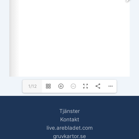
1/12
Tjänster
Kontakt
live.arebladet.com
gruvkartor.se