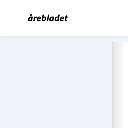
Hoppa
till
innehåll