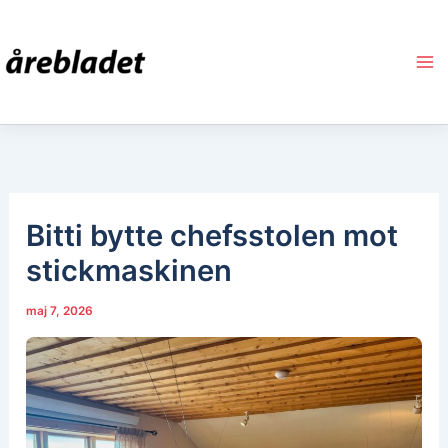
Hoppa
till
innehåll
Bitti bytte chefsstolen mot
stickmaskinen
maj 7, 2026