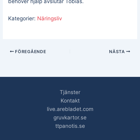
behöver hjälp avslutar Tobias.
Kategorier:
Näringsliv
FÖREGÅENDE
NÄSTA
Tjänster
Kontakt
live.arebladet.com
gruvkartor.se
ttpanotis.se