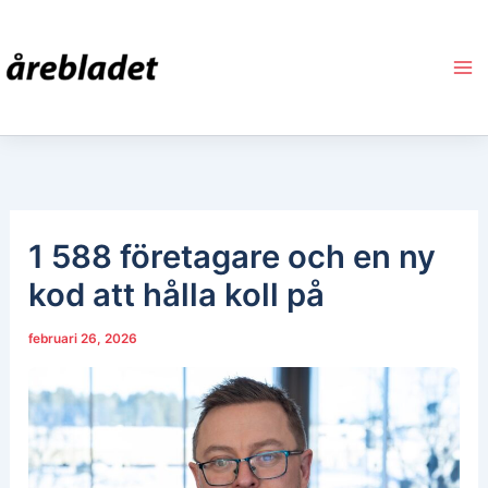
Hoppa
till
innehåll
1 588 företagare och en ny
kod att hålla koll på
februari 26, 2026